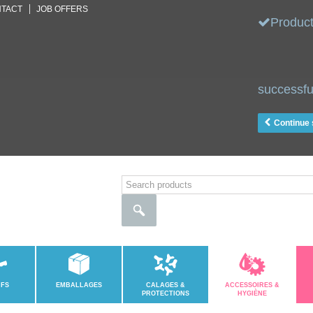
TACT
JOB OFFERS
Produc
successfu
Continue
IFS
EMBALLAGES
CALAGES &
ACCESSOIRES &
PROTECTIONS
HYGIÈNE