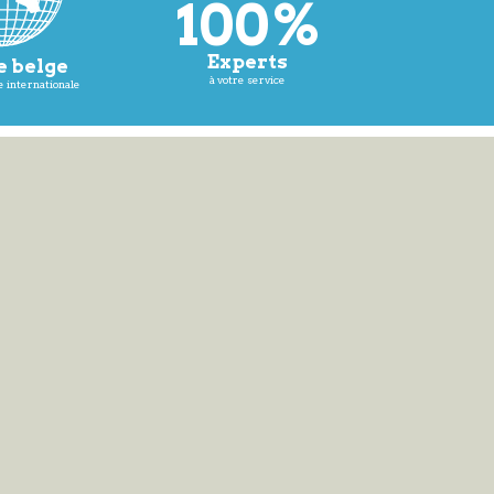
100%
Experts
 belge
à votre service
 internationale