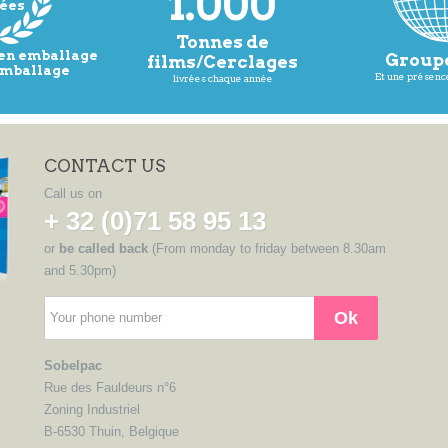
1.000
ées
Tonnes de
 en emballage
Groupe
films/Cerclages
emballage
Et une présence
livrées chaque année
CONTACT US
Call us on
+ 32 (0)71 58 95 13
or
be called back
(From monday to friday between 8.30am
and 5.30pm)
Ok
Sobelpac
Rue des Fauldeurs n°6
Zoning Industriel
B-6530 Thuin, Belgique