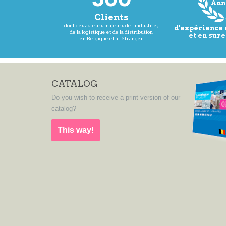
Ann
Clients
dont des acteurs majeurs de l'industrie,
d'expérience
de la logistique et de la distribution
et en sur
en Belgique et à l'étranger
CATALOG
Do you wish to receive a print version of our
catalog?
This way!