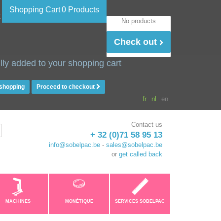
Shopping Cart
0 Products
t
No products
Check out
lly added to your shopping cart
 shopping
Proceed to checkout
fr
nl
en
Contact us
+ 32 (0)71 58 95 13
info@sobelpac.be
-
sales@sobelpac.be
or
get called back
MACHINES
MONÉTIQUE
SERVICES SOBELPAC