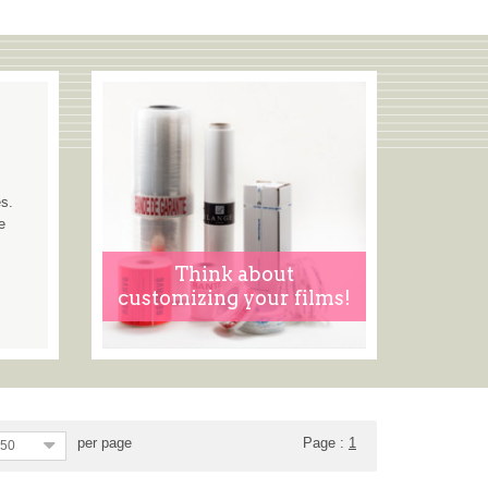
es.
e
Think about
customizing your films!
per page
Page :
1
50