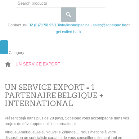
Contact us
+ 32 (0)71 58 95 13
info@sobelpac.be
-
sales@sobelpac.be
or
get called back
Category
HOME
UN SERVICE EXPORT
UN SERVICE EXPORT = 1
PARTENAIRE BELGIQUE +
INTERNATIONAL
Présent déjà dans plus de 20 pays, Sobelpac vous accompagne dans vos
projets de développement à l’international.
Afrique, Amérique, Asie, Nouvelle Zélande… Nous mettons à votre
disposition un spécialiste capable de vous conseiller utilement tant en