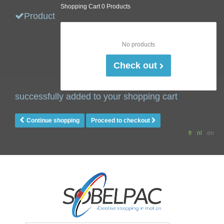
Shopping Cart
0 Products
Product
No products
Check out
successfully added to your shopping cart
Continue shopping
Proceed to checkout
fr
nl
en