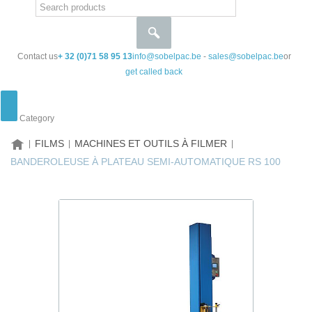
Contact us
+ 32 (0)71 58 95 13
info@sobelpac.be
-
sales@sobelpac.be
or
get called back
Category
HOME
FILMS
MACHINES ET OUTILS À FILMER
BANDEROLEUSE À PLATEAU SEMI-AUTOMATIQUE RS 100