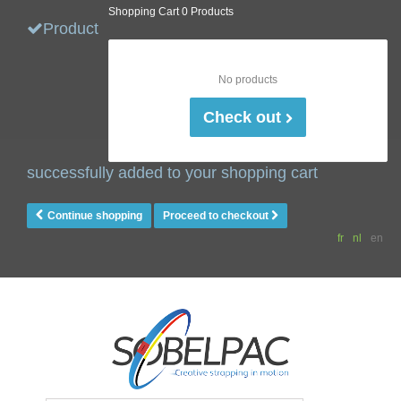
Shopping Cart
0 Products
Product
No products
Check out
successfully added to your shopping cart
Continue shopping
Proceed to checkout
fr
nl
en