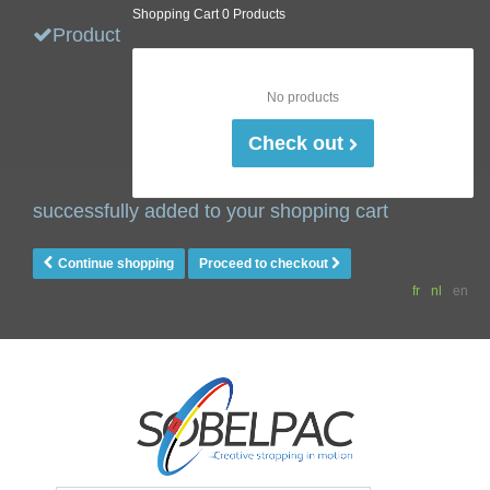
Shopping Cart
0 Products
Product
No products
Check out
successfully added to your shopping cart
Continue shopping
Proceed to checkout
fr
nl
en