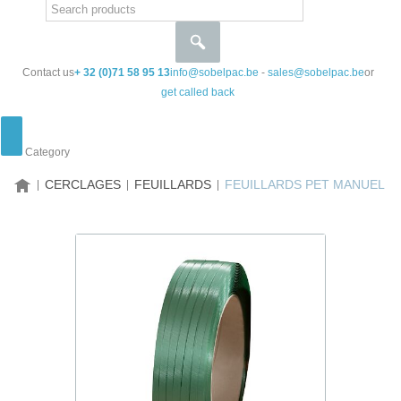
Contact us
+ 32 (0)71 58 95 13
info@sobelpac.be
-
sales@sobelpac.be
or
get called back
Category
HOME
CERCLAGES
FEUILLARDS
FEUILLARDS PET MANUEL