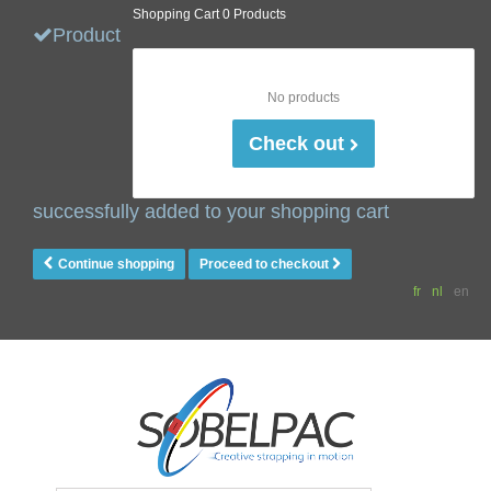
Shopping Cart
0 Products
Product
No products
Check out
successfully added to your shopping cart
Continue shopping
Proceed to checkout
fr
nl
en