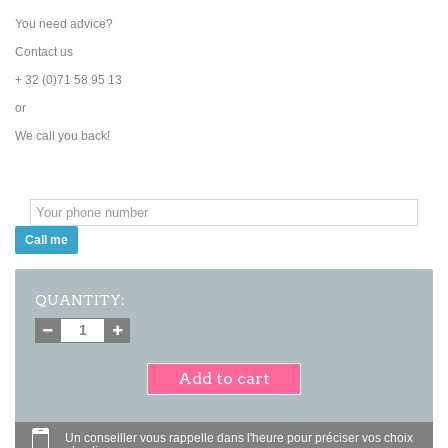
You need advice?
Contact us
+ 32 (0)71 58 95 13
or
We call you back!
Call me
QUANTITY:
Add to cart
Un conseiller vous rappelle dans l'heure pour préciser vos choix