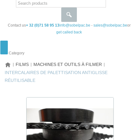
Contact us
+ 32 (0)71 58 95 13
info@sobelpac.be
-
sales@sobelpac.be
or
get called back
Category
HOME
FILMS
MACHINES ET OUTILS À FILMER
INTERCALAIRES DE PALETTISATION ANTIGLISSE
RÉUTILISABLE