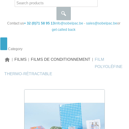
Contact us
+ 32 (0)71 58 95 13
info@sobelpac.be
-
sales@sobelpac.be
or
get called back
Category
HOME
FILMS
FILMS DE CONDITIONNEMENT
FILM
POLYOLÉFINE
THERMO-RÉTRACTABLE