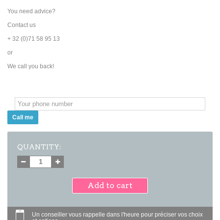
You need advice?
Contact us
+ 32 (0)71 58 95 13
or
We call you back!
Call me
QUANTITY:
Add to cart
Un conseiller vous rappelle dans l'heure pour préciser vos choix