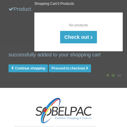
Shopping Cart
0 Products
Product
No products
Check out
successfully added to your shopping cart
Continue shopping
Proceed to checkout
fr
nl
en